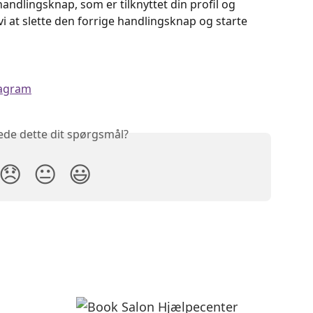
handlingsknap, som er tilknyttet din profil og 
vi at slette den forrige handlingsknap og starte 
tagram
ede dette dit spørgsmål?
😞
😐
😃