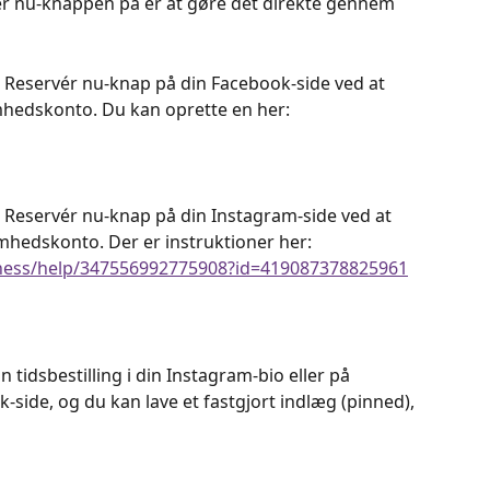
r nu-knappen på er at gøre det direkte gennem 
in Reservér nu-knap på din Facebook-side ved at 
mhedskonto. Du kan oprette en her:
in Reservér nu-knap på din Instagram-side ved at 
mhedskonto. Der er instruktioner her:
iness/help/347556992775908?id=419087378825961
din tidsbestilling i din Instagram-bio eller på 
side, og du kan lave et fastgjort indlæg (pinned), 