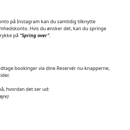
nto på Instagram kan du samtidig tilknytte 
omhedskonto. Hvis du ønsker det, kan du springe 
rykke på 
"Spring over"
.
odtage bookinger via dine Reservér nu-knapperne, 
ider.
å, hvordan det ser ud:
øjre)