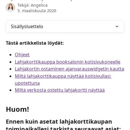
Tekijä:
Angelica
5. maaliskuuta 2026
Sisällysluettelo
Tästä artikkelista löydät:
Ohjeet
Lahjakorttikauppa booksalonin kotisivukoneelle
Lahjakortin ostaminen ajanvarauswidgetin kautta
Miltä lahjakorttikauppa näyttää kotisivullasi 
upotettuna
Miltä verkosta ostettu lahjakortti näyttää
Huom!
Ennen kuin asetat lahjakorttikaupan 
toimipaikallesi tarkista seuraavat asiat: