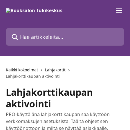
Siirry pääsisältöön
Hae artikkeleita...
Kaikki kokoelmat
Lahjakortit
Lahjakorttikaupan aktivointi
Lahjakorttikaupan
aktivointi
PRO-käyttäjänä lahjakorttikaupan saa käyttöön
verkkomaksujen asetuksista. Täältä ohjeet sen
käyttöönottoon ja miltä se näyttää asiakkaalle.