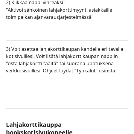
2) Klikkaa nappi vihreäksi :
"Aktivoi sähköinen lahjakorttimyynti asiakkaille 
toimipaikan ajanvarausjärjestelmässä"
3) Voit asettaa lahjakorttikaupan kahdella eri tavalla 
kotisivuillesi. Voit lisätä lahjakorttikaupan nappiin 
"osta lahjakortti täältä" tai suorana upotuksena 
verkkosivuillesi. Ohjeet löydät “Työkalut” osiosta.
Lahjakorttikauppa 
bookskotisivukoneelle