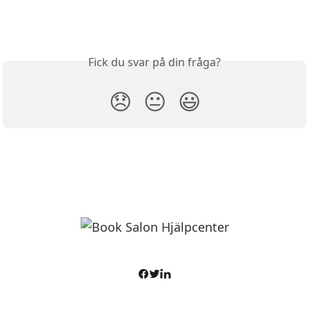
Fick du svar på din fråga?
😞
😐
😃