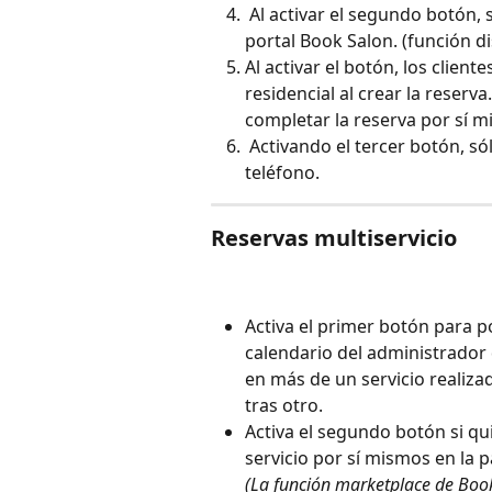
 Al activar el segundo botón, se pueden reservar los servicios del salón en el 
portal Book Salon. (función di
Al activar el botón, los clien
residencial al crear la reserva
completar la reserva por sí m
 Activando el tercer botón, sólo se podrán editar o cancelar las reservas por 
teléfono. 
Reservas multiservicio 
Activa el primer botón para p
calendario del administrador d
en más de un servicio realiz
tras otro.
Activa el segundo botón si qu
servicio por sí mismos en la p
(La función marketplace de Book